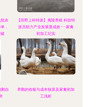
七批农
【田野上科特派】夷陵养殖 科技特
榜单，
派员助力产业发展显成效——家禽
突破
初加工纪实
鸭鹅自
养鹅的收银与成本核算及家禽初加
势
工浅析