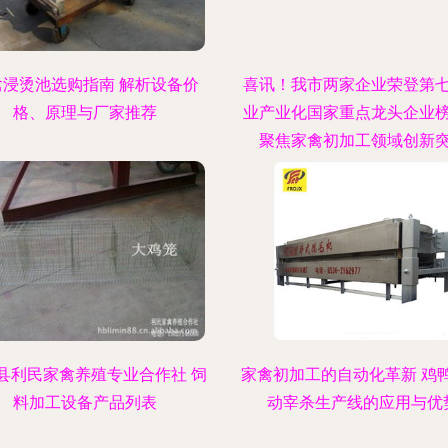
禽浸烫池选购指南 解析设备价
喜讯！我市两家企业荣登第
格、原理与厂家推荐
业产业化国家重点龙头企业
聚焦家禽初加工领域创新
县利民家禽养殖专业合作社 饲
家禽初加工的自动化革新 鸡
料加工设备产品列表
动宰杀生产线的应用与优